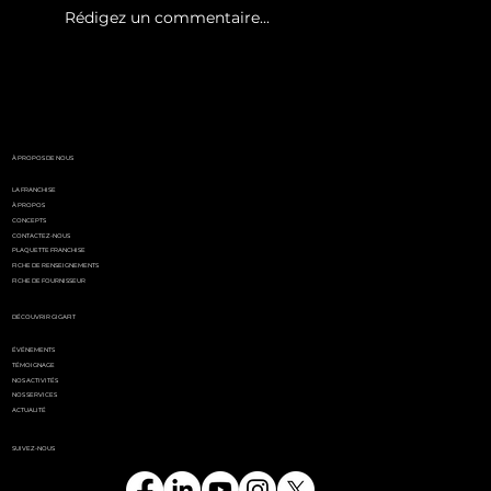
Rédigez un commentaire...
White Party by GIGAFIT :
l'événement
incontournable de l'été
parisien
À PROPOS DE NOUS
LA FRANCHISE
À PROPOS
CONCEPTS
CONTACTEZ-NOUS
PLAQUETTE FRANCHISE
FICHE DE RENSEIGNEMENTS
FICHE DE FOURNISSEUR
DÉCOUVRIR GIGAFIT
ÉVÉNEMENTS
TÉMOIGNAGE
NOS ACTIVITÉS
NOS SERVICES
ACTUALITÉ
SUIVEZ-NOUS