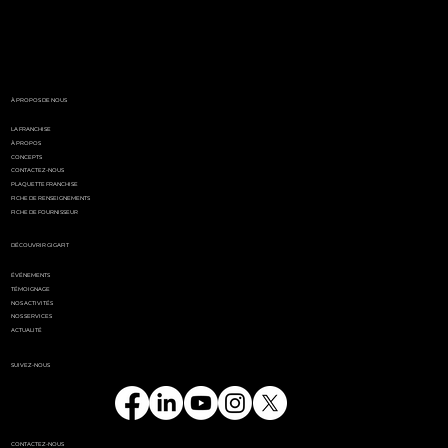
White Party by GIGAFIT :
l'événement
incontournable de l'été
parisien
À PROPOS DE NOUS
LA FRANCHISE
À PROPOS
CONCEPTS
CONTACTEZ-NOUS
PLAQUETTE FRANCHISE
FICHE DE RENSEIGNEMENTS
FICHE DE FOURNISSEUR
DÉCOUVRIR GIGAFIT
ÉVÉNEMENTS
TÉMOIGNAGE
NOS ACTIVITÉS
NOS SERVICES
ACTUALITÉ
SUIVEZ-NOUS
CONTACTEZ-NOUS