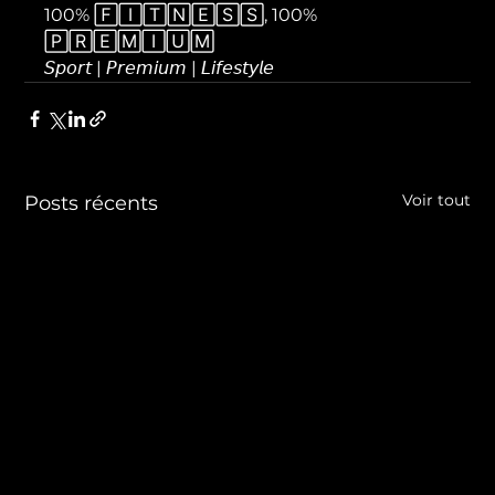
100% 🄵🄸🅃🄽🄴🅂🅂, 100% 
🄿🅁🄴🄼🄸🅄🄼

𝘚𝘱𝘰𝘳𝘵 | 𝘗𝘳𝘦𝘮𝘪𝘶𝘮 | 𝘓𝘪𝘧𝘦𝘴𝘵𝘺𝘭𝘦
Voir tout
Posts récents