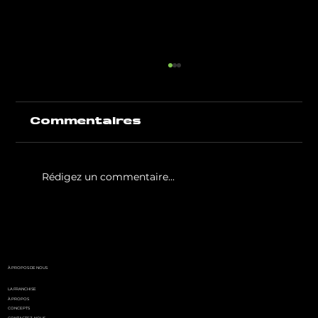
Commentaires
Rédigez un commentaire...
White Party by GIGAFIT :
l'événement
incontournable de l'été
parisien
À PROPOS DE NOUS
LA FRANCHISE
À PROPOS
CONCEPTS