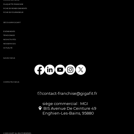
CONTACTEZ-NOUS
PLAQUETTE FRANCHISE
FICHE DE RENSEIGNEMENTS
FICHE DE FOURNISSEUR
DÉCOUVRIR GIGAFIT
ÉVÉNEMENTS
TÉMOIGNAGE
NOS ACTIVITÉS
NOS SERVICES
ACTUALITÉ
SUIVEZ-NOUS
CONTACTEZ-NOUS
contact-franchise@gigafit.fr
Enghien-Les-Bains, 95880
© 2025 GIGAFIT. ALL RIGHTS RESERVED.