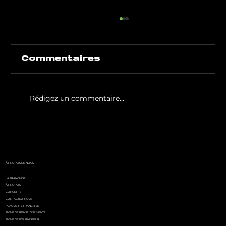
Commentaires
Rédigez un commentaire...
White Party by GIGAFIT :
l'événement
incontournable de l'été
parisien
À PROPOS DE NOUS
LA FRANCHISE
À PROPOS
CONCEPTS
CONTACTEZ-NOUS
PLAQUETTE FRANCHISE
FICHE DE RENSEIGNEMENTS
FICHE DE FOURNISSEUR