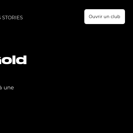
Ouvrir un club
 STORIES
old
à une 