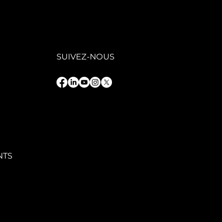
GAFIT : une
ion
trepreneuriale
 service d’une
oissance
rable
SUIVEZ-NOUS
NTS