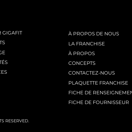
White Party by
GI
GIGAFIT :
vis
l'événement
en
incontournable
au
de l'été parisien
cr
du
 GIGAFIT
À PROPOS DE NOUS
TS
LA FRANCHISE
GE
À PROPOS
TÉS
CONCEPTS
CES
CONTACTEZ-NOUS
PLAQUETTE FRANCHISE
FICHE DE RENSEIGNEME
FICHE DE FOURNISSEUR
HTS RESERVED.