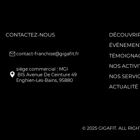
GIGAFIT poursuit
la
transformation
de son réseau
avec quatre
nouveaux clubs.
CONTACTEZ-NOUS
DÉCOUVRIR
ÉVÉNEMEN
contact-franchise@gigafit.fr
TÉMOIGNA
NOS ACTIVI
NOS SERVI
Enghien-Les-Bains, 95880
ACTUALITÉ
© 2025 GIGAFIT. ALL RIG