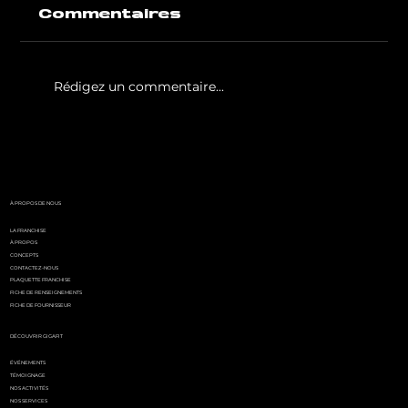
Commentaires
Rédigez un commentaire...
White Party by GIGAFIT :
l'événement
incontournable de l'été
parisien
À PROPOS DE NOUS
LA FRANCHISE
À PROPOS
CONCEPTS
CONTACTEZ-NOUS
PLAQUETTE FRANCHISE
FICHE DE RENSEIGNEMENTS
FICHE DE FOURNISSEUR
DÉCOUVRIR GIGAFIT
ÉVÉNEMENTS
TÉMOIGNAGE
NOS ACTIVITÉS
NOS SERVICES