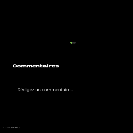
Commentaires
Rédigez un commentaire...
White Party by GIGAFIT :
l'événement
incontournable de l'été
parisien
À PROPOS DE NOUS