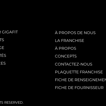
White Party by
GI
GIGAFIT :
vis
l'événement
en
incontournable
au
de l'été parisien
cr
du
 GIGAFIT
À PROPOS DE NOUS
TS
LA FRANCHISE
GE
À PROPOS
TÉS
CONCEPTS
CES
CONTACTEZ-NOUS
PLAQUETTE FRANCHISE
FICHE DE RENSEIGNEME
FICHE DE FOURNISSEUR
HTS RESERVED.