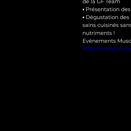
de la GF Team

▪ Présentation de
▪ Dégustation des 
sains cuisinés sans
nutriments !
Evénements Muscl
https://www.youtub