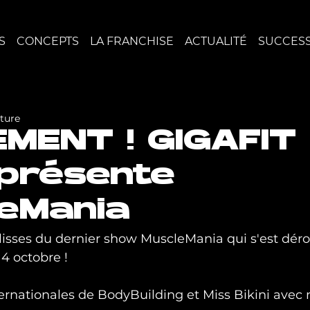
S
CONCEPTS
LA FRANCHISE
ACTUALITÉ
SUCCESS
cture
MENT ! GIGAFIT
présente
eMania
isses du dernier show MuscleMania qui s'est dérou
4 octobre !
ernationales de BodyBuilding et Miss Bikini avec 