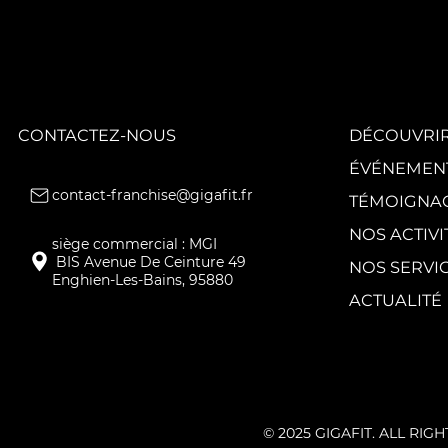
GIGAFIT poursuit
la
transformation
de son réseau
avec quatre
nouveaux clubs.
CONTACTEZ-NOUS
DÉCOUVRIR
ÉVÉNEMEN
contact-franchise@gigafit.fr
TÉMOIGNA
NOS ACTIVI
NOS SERVI
Enghien-Les-Bains, 95880
ACTUALITÉ
© 2025 GIGAFIT. ALL RIG