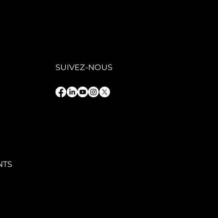
GAFIT : une
ion
trepreneuriale
 service d’une
oissance
rable
SUIVEZ-NOUS
NTS