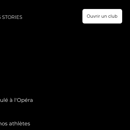
Ouvrir un club
 STORIES
lé à l'Opéra 
nos athlètes 