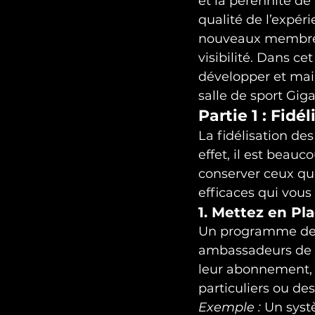
et la pérennité de 
qualité de l’expéri
nouveaux membres 
visibilité. Dans c
développer et mai
salle de sport Gigaf
Partie 1 : Fidé
La fidélisation de
effet, il est bea
conserver ceux que
efficaces qui vou
1. Mettez en P
Un programme de f
ambassadeurs de v
leur abonnement, 
particuliers ou de
Exemple :
 Un syst