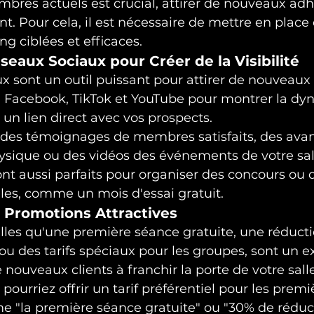
embres actuels est crucial, attirer de nouveaux adh
nt. Pour cela, il est nécessaire de mettre en place 
ng ciblées et efficaces.
Réseaux Sociaux pour Créer de la Visibilité
ux sont un outil puissant pour attirer de nouveau
m, Facebook, TikTok et YouTube pour montrer la d
r un lien direct avec vos prospects.
 des témoignages de membres satisfaits, des avan
ysique ou des vidéos des événements de votre sall
nt aussi parfaits pour organiser des concours ou 
les, comme un mois d'essai gratuit.
 Promotions Attractives
lles qu'une première séance gratuite, une réductio
, ou des tarifs spéciaux pour les groupes, sont un e
nouveaux clients à franchir la porte de votre salle
ourriez offrir un tarif préférentiel pour les premi
e "la première séance gratuite" ou "30% de réduct