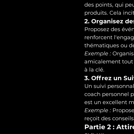
des points, qui pe
produits. Cela inc
2. Organisez d
Proposez des évén
renforcent l'engag
thématiques ou des
Exemple :
 Organis
amicalement tout e
à la clé.
3. Offrez un Su
Un suivi personnal
coach personnel po
est un excellent m
Exemple :
 Propose
reçoit des conseils
Partie 2 : Att