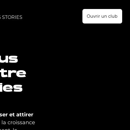
Ouvrir un club
 STORIES
lus
tre
ies
ser et attirer 
 la croissance 