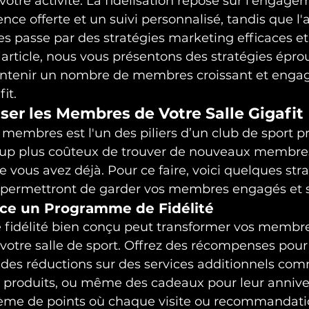
votre activité. La fidélisation repose sur l'engagem
ence offerte et un suivi personnalisé, tandis que l'
passe par des stratégies marketing efficaces et 
et article, nous vous présentons des stratégies épr
ntenir un nombre de membres croissant et engag
it.
liser les Membres de Votre Salle Gigafit
s membres est l'un des piliers d’un club de sport p
ucoup plus coûteux de trouver de nouveaux membre
 vous avez déjà. Pour ce faire, voici quelques stra
s permettront de garder vos membres engagés et sa
lace un Programme de Fidélité
idélité bien conçu peut transformer vos membre
otre salle de sport. Offrez des récompenses pour 
des réductions sur des services additionnels com
s produits, ou même des cadeaux pour leur annive
ème de points où chaque visite ou recommandati