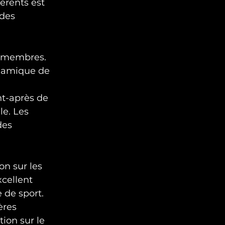
érents est 
des 
x membres. 
ynamique de 
t-après de 
e. Les 
des 
n sur les 
xcellent 
 de sport. 
ères 
ion sur le 