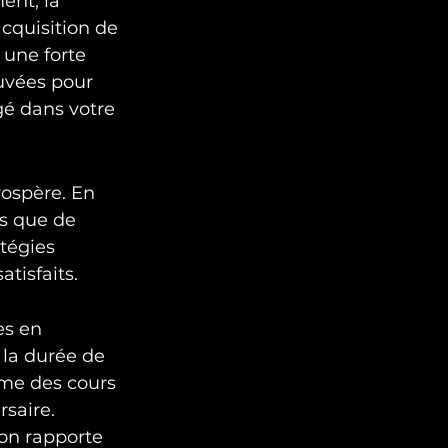
ent, la 
acquisition de 
une forte 
ouvées pour 
é dans votre 
rospère. En 
s que de 
tégies 
tisfaits.
s en 
la durée de 
me des cours 
rsaire.
on rapporte 