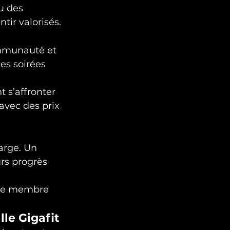
u des 
tir valorisés.
mmunauté et 
es soirées 
 s’affronter 
avec des prix 
arge. Un 
rs progrès 
que membre 
lle Gigafit