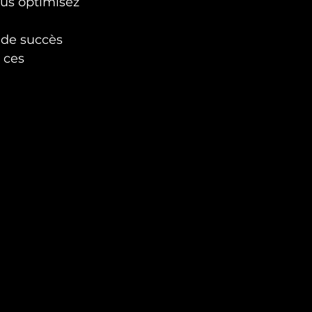
ous optimisez 
 de succès 
 ces 