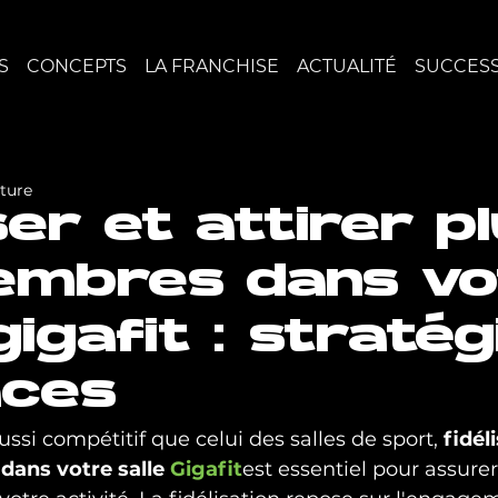
S
CONCEPTS
LA FRANCHISE
ACTUALITÉ
SUCCESS
cture
ser et attirer p
embres dans vo
gigafit : stratég
aces
ssi compétitif que celui des salles de sport, 
fidéli
ans votre salle 
Gigafit
est essentiel pour assurer