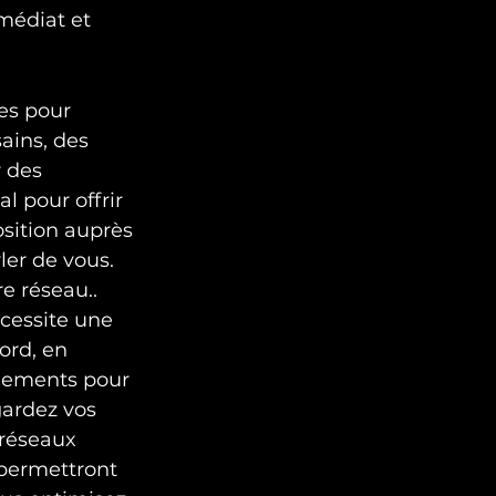
médiat et 
es pour 
ains, des 
 des 
l pour offrir 
sition auprès 
ler de vous. 
e réseau..
cessite une 
ord, en 
nements pour 
gardez vos 
 réseaux 
 permettront 