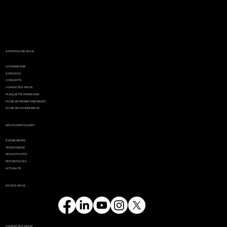
White Party by GIGAFIT :
l'événement
incontournable de l'été
parisien
À PROPOS DE NOUS
LA FRANCHISE
À PROPOS
CONCEPTS
CONTACTEZ-NOUS
PLAQUETTE FRANCHISE
FICHE DE RENSEIGNEMENTS
FICHE DE FOURNISSEUR
DÉCOUVRIR GIGAFIT
ÉVÉNEMENTS
TÉMOIGNAGE
NOS ACTIVITÉS
NOS SERVICES
ACTUALITÉ
SUIVEZ-NOUS
CONTACTEZ-NOUS