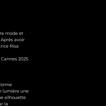
ure mode et 
 Après avoir 
rice Risa 
 
 Cannes 2025 
 forme 
n lumière une 
e silhouette 
r la 