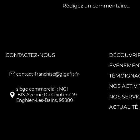
Rédigez un commentaire...
GIGAFIT poursuit
la
transformation
de son réseau
avec quatre
nouveaux clubs.
CONTACTEZ-NOUS
DÉCOUVRIR
ÉVÉNEMEN
contact-franchise@gigafit.fr
TÉMOIGNA
NOS ACTIVI
NOS SERVI
Enghien-Les-Bains, 95880
ACTUALITÉ