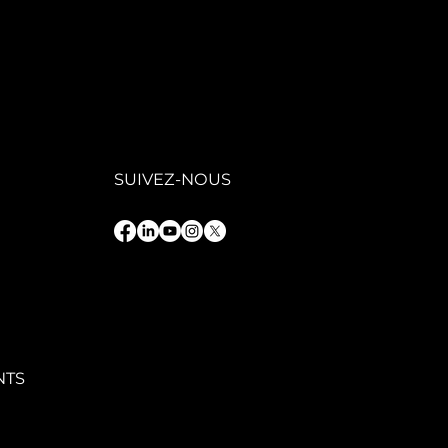
GAFIT : une
ion
trepreneuriale
 service d’une
oissance
rable
SUIVEZ-NOUS
NTS