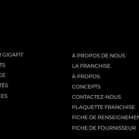
White Party by
GI
GIGAFIT :
vis
l'événement
en
incontournable
au
de l'été parisien
cr
du
 GIGAFIT
À PROPOS DE NOUS
TS
LA FRANCHISE
GE
À PROPOS
TÉS
CONCEPTS
CES
CONTACTEZ-NOUS
PLAQUETTE FRANCHISE
FICHE DE RENSEIGNEME
FICHE DE FOURNISSEUR