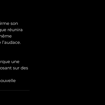
firme son 
que réunira 
n même 
e l’audace.
rque une 
posant sur des 
nouvelle 