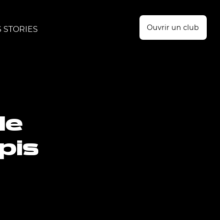
Ouvrir un club
 STORIES
le
pis