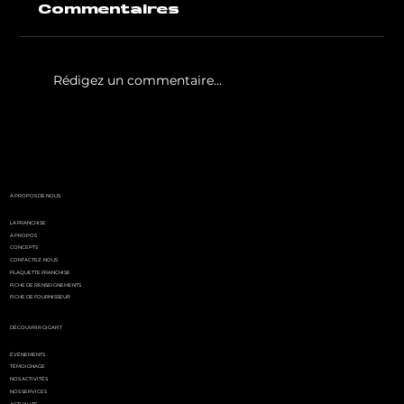
Commentaires
Rédigez un commentaire...
White Party by GIGAFIT :
l'événement
incontournable de l'été
parisien
À PROPOS DE NOUS
LA FRANCHISE
À PROPOS
CONCEPTS
CONTACTEZ-NOUS
PLAQUETTE FRANCHISE
FICHE DE RENSEIGNEMENTS
FICHE DE FOURNISSEUR
DÉCOUVRIR GIGAFIT
ÉVÉNEMENTS
TÉMOIGNAGE
NOS ACTIVITÉS
NOS SERVICES
ACTUALITÉ