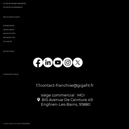
FICHE DE RENSEIGNEMENTS
FICHE DE FOURNISSEUR
DÉCOUVRIR GIGAFIT
ÉVÉNEMENTS
TÉMOIGNAGE
NOS ACTIVITÉS
NOS SERVICES
ACTUALITÉ
SUIVEZ-NOUS
CONTACTEZ-NOUS
contact-franchise@gigafit.fr
Enghien-Les-Bains, 95880
© 2025 GIGAFIT. ALL RIGHTS RESERVED.