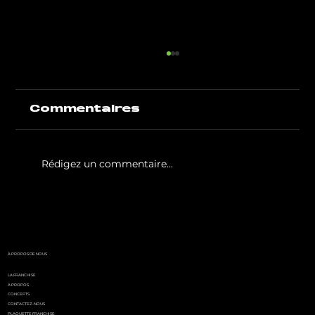
Commentaires
Rédigez un commentaire...
White Party by GIGAFIT :
l'événement
incontournable de l'été
parisien
À PROPOS DE NOUS
LA FRANCHISE
À PROPOS
CONCEPTS
CONTACTEZ-NOUS
PLAQUETTE FRANCHISE