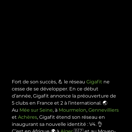
Fort de son succès, 💪 le réseau 
Gigafit 
ne 
cesse de se développer. En ce début 
d’année, Gigafit annonce la préouverture de 
5 clubs en France et 2 à l’international. 🌏
Au 
Mée sur Seine
, à 
Mourmelon
, 
Gennevilliers
et 
Achères
, Gigafit étend son réseau en 
inaugurant sa nouvelle identité : V4. 👌
C’est en Afrique 🌍 à 
Alger 
🇩🇿 et au Moyen-