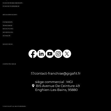
FICHE DE RENSEIGNEMENTS
FICHE DE FOURNISSEUR
DÉCOUVRIR GIGAFIT
ÉVÉNEMENTS
TÉMOIGNAGE
NOS ACTIVITÉS
NOS SERVICES
ACTUALITÉ
SUIVEZ-NOUS
CONTACTEZ-NOUS
contact-franchise@gigafit.fr
Enghien-Les-Bains, 95880
© 2025 GIGAFIT. ALL RIGHTS RESERVED.