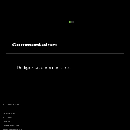
Commentaires
Rédigez un commentaire...
White Party by GIGAFIT :
l'événement
incontournable de l'été
parisien
À PROPOS DE NOUS
LA FRANCHISE
À PROPOS
CONCEPTS
CONTACTEZ-NOUS
PLAQUETTE FRANCHISE