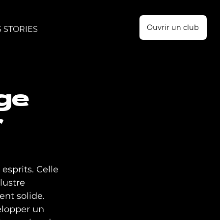
Ouvrir un club
 STORIES
age
r
sprits. Celle 
lustre 
nt solide. 
elopper un 