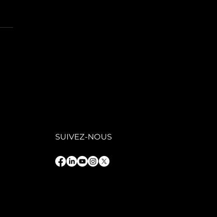
GAFIT : une
ion
trepreneuriale
 service d’une
oissance
rable
SUIVEZ-NOUS