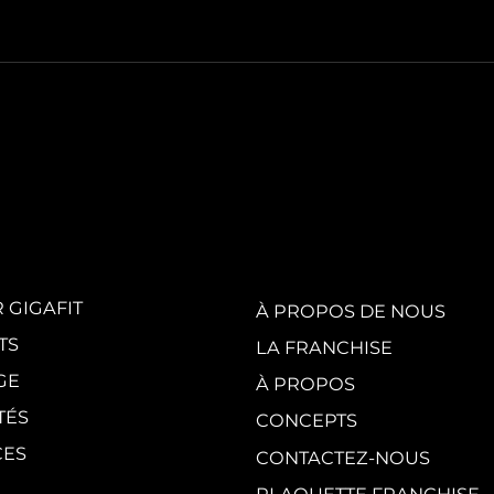
White Party by
GI
GIGAFIT :
vis
l'événement
en
incontournable
au
de l'été parisien
cr
du
 GIGAFIT
À PROPOS DE NOUS
TS
LA FRANCHISE
GE
À PROPOS
TÉS
CONCEPTS
CES
CONTACTEZ-NOUS
PLAQUETTE FRANCHISE