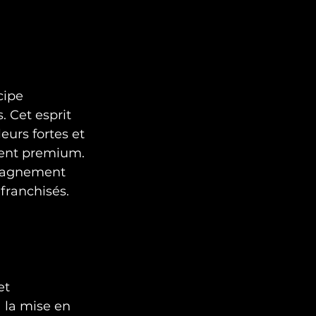
ipe   
. Cet esprit 
eurs fortes et 
ment premium. 
mpagnement 
franchisés. 
t 
 la mise en 