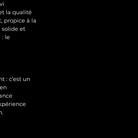
vi 
t la qualité 
, propice à la 
 solide et 
: le 
 : c’est un 
 en 
ance 
expérience 
n.