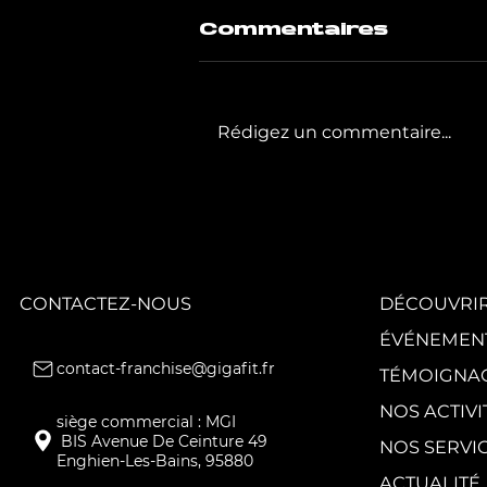
Commentaires
Rédigez un commentaire...
GIGAFIT poursuit
la
transformation
de son réseau
avec quatre
nouveaux clubs.
CONTACTEZ-NOUS
DÉCOUVRIR
ÉVÉNEMEN
contact-franchise@gigafit.fr
TÉMOIGNA
NOS ACTIVI
NOS SERVI
Enghien-Les-Bains, 95880
ACTUALITÉ