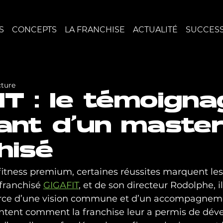
S
CONCEPTS
LA FRANCHISE
ACTUALITÉ
SUCCESS
cture
IT : le témoign
rant d’un maste
hisé
fitness premium, certaines réussites marquent les e
franchisé 
GIGAFIT
, et de son directeur Rodolphe, il
orce d’une vision commune et d’un accompagneme
ontent comment la franchise leur a permis de dév