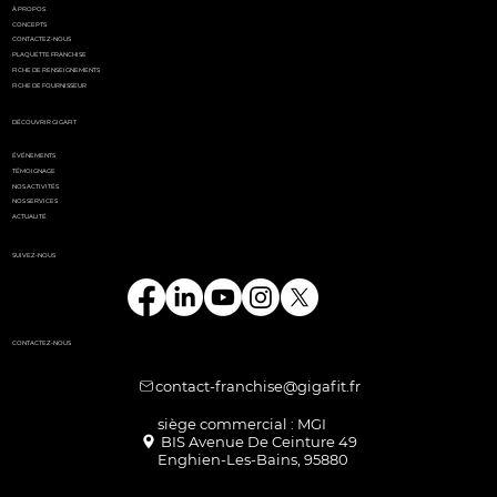
À PROPOS
CONCEPTS
CONTACTEZ-NOUS
PLAQUETTE FRANCHISE
FICHE DE RENSEIGNEMENTS
FICHE DE FOURNISSEUR
DÉCOUVRIR GIGAFIT
ÉVÉNEMENTS
TÉMOIGNAGE
NOS ACTIVITÉS
NOS SERVICES
ACTUALITÉ
SUIVEZ-NOUS
CONTACTEZ-NOUS
contact-franchise@gigafit.fr
Enghien-Les-Bains, 95880