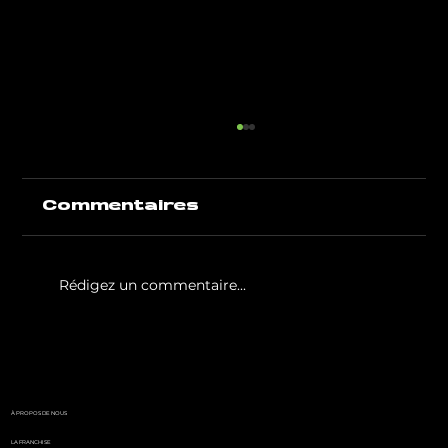
Commentaires
Rédigez un commentaire...
White Party by GIGAFIT :
l'événement
incontournable de l'été
parisien
À PROPOS DE NOUS
LA FRANCHISE