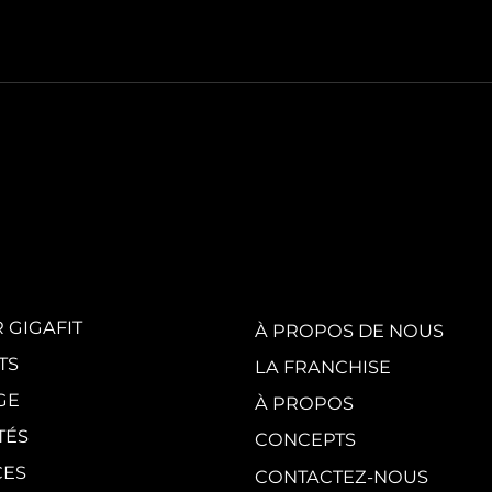
White Party by
GI
GIGAFIT :
vis
l'événement
en
incontournable
au
de l'été parisien
cr
du
 GIGAFIT
À PROPOS DE NOUS
TS
LA FRANCHISE
GE
À PROPOS
TÉS
CONCEPTS
CES
CONTACTEZ-NOUS