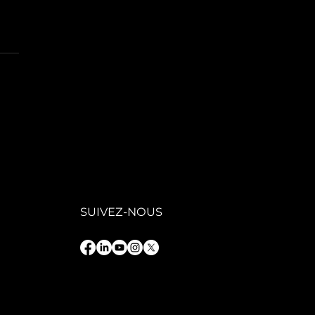
GAFIT : une
ion
trepreneuriale
 service d’une
oissance
rable
SUIVEZ-NOUS