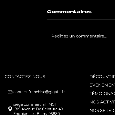
Commentaires
Rédigez un commentaire...
GIGAFIT poursuit
la
transformation
de son réseau
avec quatre
nouveaux clubs.
CONTACTEZ-NOUS
DÉCOUVRIR
ÉVÉNEMEN
contact-franchise@gigafit.fr
TÉMOIGNA
NOS ACTIVI
NOS SERVI
Enghien-Les-Bains, 95880