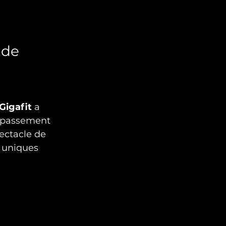
 de 
Gigafit
 a 
épassement 
ectacle de 
 uniques 