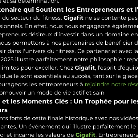
e et sa détermination.
rtenaire qui Soutient les Entrepreneurs et 
 du secteur du fitness, 
Gigafit
 ne se contente pas
ssionnels. En effet, nous nous engageons également
epreneurs désireux d’investir dans un domaine en
 nous permettons à nos partenaires de bénéficier d
ir dans l'univers du fitness. Ce partenariat avec 
025 illustre parfaitement notre philosophie : rep
imites pour exceller. Chez 
Gigafit
, l’esprit d’équip
duelle sont essentiels au succès, tant sur la glace
ourageons les entrepreneurs à 
rejoindre notre rés
omouvoir un mode de vie actif et sain.
n et les Moments Clés : Un Trophée pour le
urs
s forts de cette finale historique avec nos vidéo
antes. Un événement qui illustre parfaitement le 
 et incarne les valeurs de 
Gigafit
. Entrepreneurs