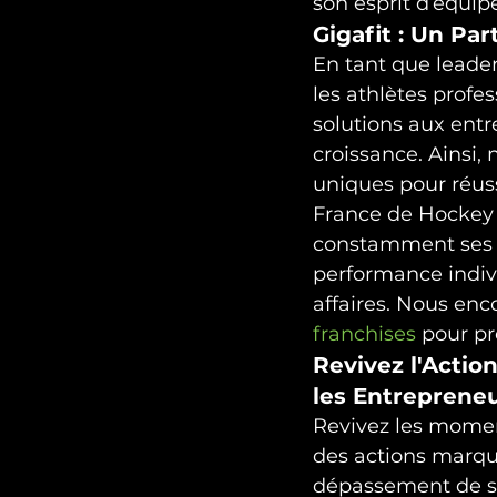
son esprit d’équip
Gigafit : Un Pa
En tant que leader
les athlètes profe
solutions aux entr
croissance. Ainsi,
uniques pour réuss
France de Hockey 2
constamment ses l
performance indivi
affaires. Nous enc
franchises
 pour pr
Revivez l'Actio
les Entreprene
Revivez les moment
des actions marqu
dépassement de soi