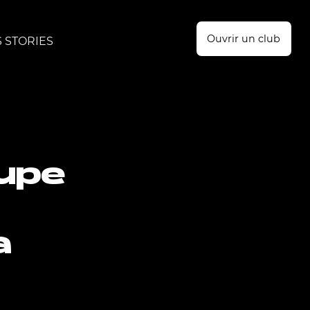
Ouvrir un club
 STORIES
oupe
a