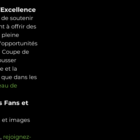
l’Excellence
 de soutenir 
 à offrir des 
 pleine 
'opportunités 
la Coupe de 
ousser 
e et la 
 que dans les 
eau de 
s Fans et 
s et images 
, 
rejoignez-