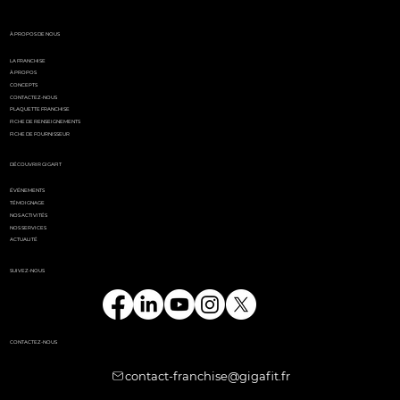
l'événement
incontournable de l'été
parisien
À PROPOS DE NOUS
LA FRANCHISE
À PROPOS
CONCEPTS
CONTACTEZ-NOUS
PLAQUETTE FRANCHISE
FICHE DE RENSEIGNEMENTS
FICHE DE FOURNISSEUR
DÉCOUVRIR GIGAFIT
ÉVÉNEMENTS
TÉMOIGNAGE
NOS ACTIVITÉS
NOS SERVICES
ACTUALITÉ
SUIVEZ-NOUS
CONTACTEZ-NOUS
contact-franchise@gigafit.fr