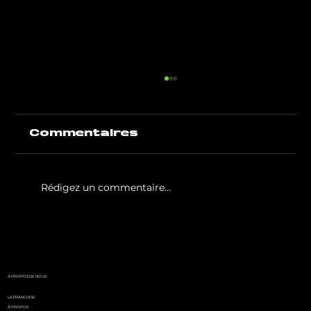
Commentaires
Rédigez un commentaire...
White Party by GIGAFIT :
l'événement
incontournable de l'été
parisien
À PROPOS DE NOUS
LA FRANCHISE
À PROPOS