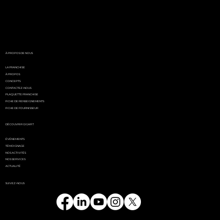
White Party by GIGAFIT :
l'événement
incontournable de l'été
parisien
À PROPOS DE NOUS
LA FRANCHISE
À PROPOS
CONCEPTS
CONTACTEZ-NOUS
PLAQUETTE FRANCHISE
FICHE DE RENSEIGNEMENTS
FICHE DE FOURNISSEUR
DÉCOUVRIR GIGAFIT
ÉVÉNEMENTS
TÉMOIGNAGE
NOS ACTIVITÉS
NOS SERVICES
ACTUALITÉ
SUIVEZ-NOUS