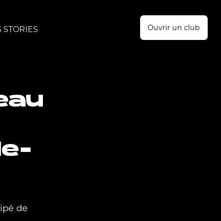
Ouvrir un club
 STORIES
eau
le-
ipé de 