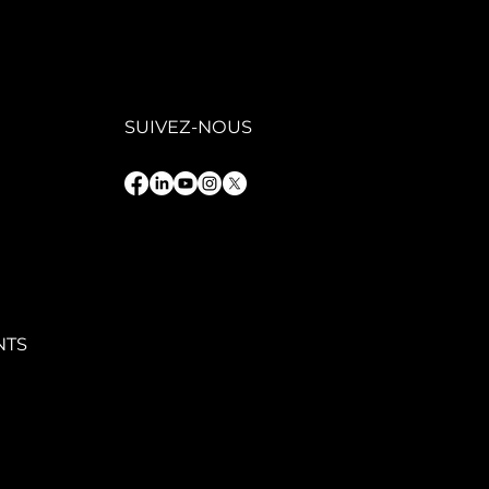
GAFIT : une
ion
trepreneuriale
 service d’une
oissance
rable
SUIVEZ-NOUS
NTS