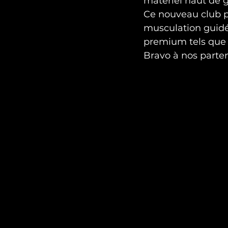
matériel haut de
Ce nouveau club pr
musculation guidée
premium tels que l
Bravo à nos parten