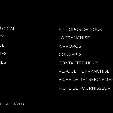
White Party by
GI
GIGAFIT :
vis
l'événement
en
incontournable
au
de l'été parisien
cr
du
 GIGAFIT
À PROPOS DE NOUS
TS
LA FRANCHISE
GE
À PROPOS
TÉS
CONCEPTS
CES
CONTACTEZ-NOUS
PLAQUETTE FRANCHISE
FICHE DE RENSEIGNEME
FICHE DE FOURNISSEUR
HTS RESERVED.