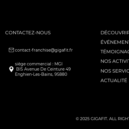
GIGAFIT poursuit
la
transformation
de son réseau
avec quatre
nouveaux clubs.
CONTACTEZ-NOUS
DÉCOUVRIR
ÉVÉNEMEN
contact-franchise@gigafit.fr
TÉMOIGNA
NOS ACTIVI
NOS SERVI
Enghien-Les-Bains, 95880
ACTUALITÉ
© 2025 GIGAFIT. ALL RIG