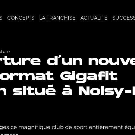
S
CONCEPTS
LA FRANCHISE
ACTUALITÉ
SUCCESS
cture
ture d'un nouv
format Gigafit
n situé à Noisy-
es ce magnifique club de sport entièrement équ