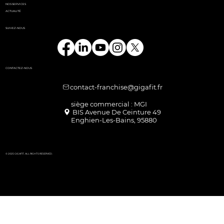
NOS SERVICES
ACTUALITÉ
SUIVEZ-NOUS
CONTACTEZ-NOUS
contact-franchise@gigafit.fr
Enghien-Les-Bains, 95880
© 2025 GIGAFIT. ALL RIGHTS RESERVED.