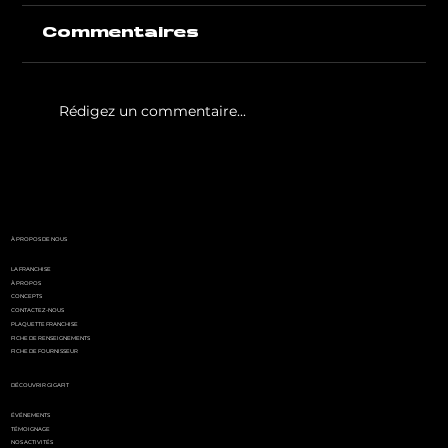
Commentaires
Rédigez un commentaire...
White Party by GIGAFIT :
l'événement
incontournable de l'été
parisien
À PROPOS DE NOUS
LA FRANCHISE
À PROPOS
CONCEPTS
CONTACTEZ-NOUS
PLAQUETTE FRANCHISE
FICHE DE RENSEIGNEMENTS
FICHE DE FOURNISSEUR
DÉCOUVRIR GIGAFIT
ÉVÉNEMENTS
TÉMOIGNAGE
NOS ACTIVITÉS