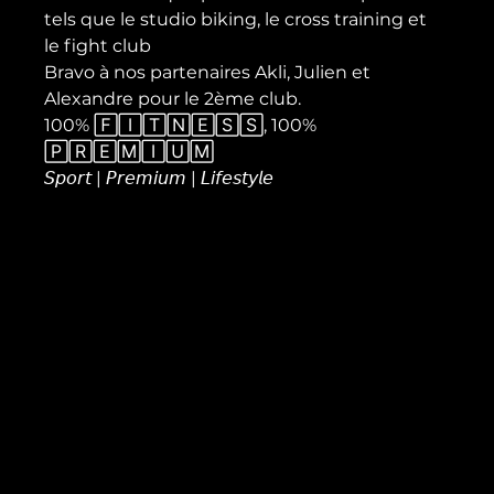
tels que le studio biking, le cross training et 
le fight club 
Bravo à nos partenaires Akli, Julien et 
Alexandre pour le 2ème club.
100% 🄵🄸🅃🄽🄴🅂🅂, 100% 
🄿🅁🄴🄼🄸🅄🄼
𝘚𝘱𝘰𝘳𝘵 | 𝘗𝘳𝘦𝘮𝘪𝘶𝘮 | 𝘓𝘪𝘧𝘦𝘴𝘵𝘺𝘭𝘦