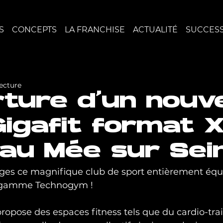
S
CONCEPTS
LA FRANCHISE
ACTUALITÉ
SUCCESS
lecture
ture d’un nouv
Gigafit format 
 au Mée sur Sein
es ce magnifique club de sport entièrement équ
e-gamme Technogym !
opose des espaces fitness tels que du cardio-trai