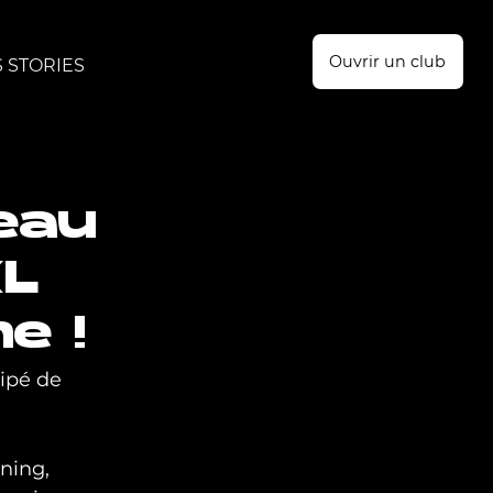
Ouvrir un club
 STORIES
eau
XL
e !
ipé de 
ning, 