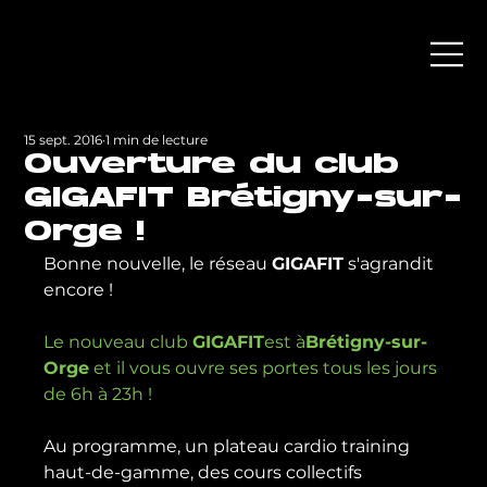
15 sept. 2016
1 min de lecture
Ouverture du club
GIGAFIT Brétigny-sur-
Orge !
Bonne nouvelle, le réseau 
GIGAFIT
 s'agrandit 
encore !

Le nouveau club 
GIGAFIT
est à
Brétigny-sur-
Orge
 et il vous ouvre ses portes tous les jours 
de 6h à 23h !
Au programme, un plateau cardio training 
haut-de-gamme, des cours collectifs 