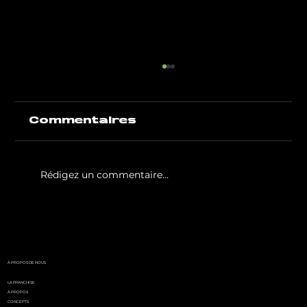
Commentaires
Rédigez un commentaire...
White Party by GIGAFIT :
l'événement
incontournable de l'été
parisien
À PROPOS DE NOUS
LA FRANCHISE
À PROPOS
CONCEPTS