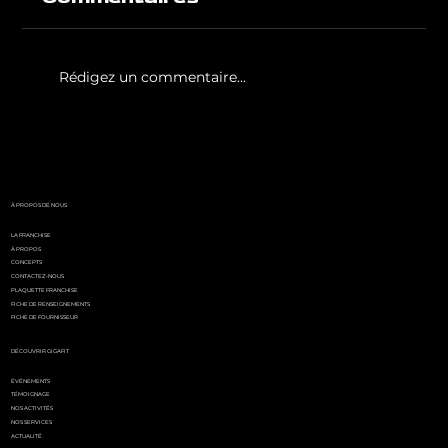
Rédigez un commentaire...
White Party by GIGAFIT :
l'événement
incontournable de l'été
parisien
À PROPOS DE NOUS
LA FRANCHISE
À PROPOS
CONCEPTS
CONTACTEZ-NOUS
PLAQUETTE FRANCHISE
FICHE DE RENSEIGNEMENTS
FICHE DE FOURNISSEUR
DÉCOUVRIR GIGAFIT
ÉVÉNEMENTS
TÉMOIGNAGE
NOS ACTIVITÉS
NOS SERVICES
ACTUALITÉ