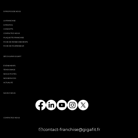
l'événement
incontournable de l'été
parisien
À PROPOS DE NOUS
LA FRANCHISE
À PROPOS
CONCEPTS
CONTACTEZ-NOUS
PLAQUETTE FRANCHISE
FICHE DE RENSEIGNEMENTS
FICHE DE FOURNISSEUR
DÉCOUVRIR GIGAFIT
ÉVÉNEMENTS
TÉMOIGNAGE
NOS ACTIVITÉS
NOS SERVICES
ACTUALITÉ
SUIVEZ-NOUS
CONTACTEZ-NOUS
contact-franchise@gigafit.fr