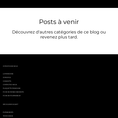
Posts à venir
Découvrez d'autres catégories de ce blog ou
revenez plus tard.
À PROPOS DE NOUS
LA FRANCHISE
À PROPOS
CONCEPTS
CONTACTEZ-NOUS
PLAQUETTE FRANCHISE
FICHE DE RENSEIGNEMENTS
FICHE DE FOURNISSEUR
DÉCOUVRIR GIGAFIT
ÉVÉNEMENTS
TÉMOIGNAGE