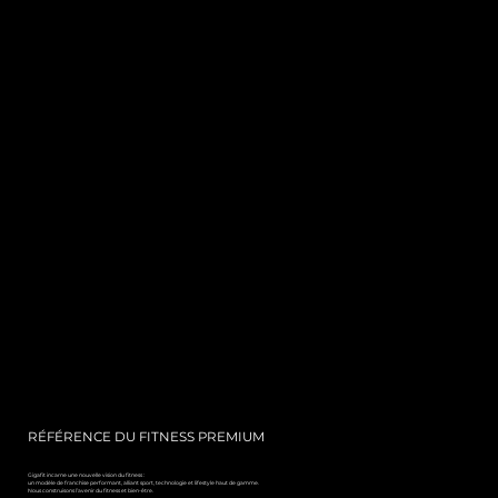
RÉFÉRENCE DU FITNESS PREMIUM
Gigafit incarne une nouvelle vision du fitness :
un modèle de franchise performant, alliant sport, technologie et lifestyle haut de gamme.
Nous construisons l’avenir du fitness et bien-être.