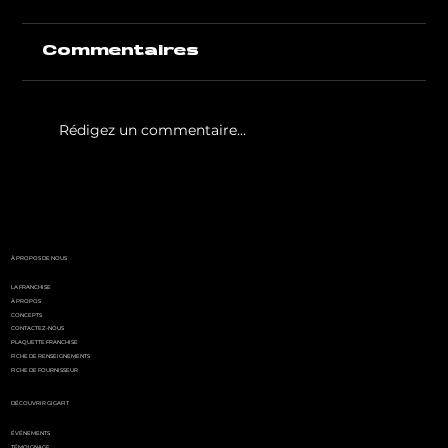
Commentaires
Rédigez un commentaire...
White Party by GIGAFIT :
l'événement
incontournable de l'été
parisien
À PROPOS DE NOUS
LA FRANCHISE
À PROPOS
CONCEPTS
CONTACTEZ-NOUS
PLAQUETTE FRANCHISE
FICHE DE RENSEIGNEMENTS
FICHE DE FOURNISSEUR
DÉCOUVRIR GIGAFIT
ÉVÉNEMENTS
TÉMOIGNAGE