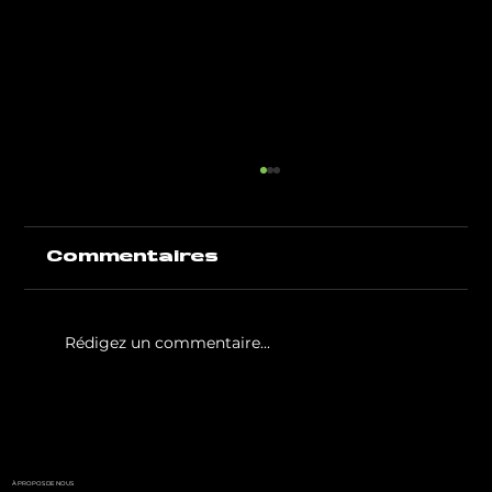
Commentaires
Rédigez un commentaire...
White Party by GIGAFIT :
l'événement
incontournable de l'été
parisien
À PROPOS DE NOUS