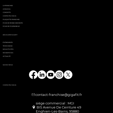
LA FRANCHISE
À PROPOS
CONCEPTS
CONTACTEZ-NOUS
PLAQUETTE FRANCHISE
FICHE DE RENSEIGNEMENTS
FICHE DE FOURNISSEUR
DÉCOUVRIR GIGAFIT
ÉVÉNEMENTS
TÉMOIGNAGE
NOS ACTIVITÉS
NOS SERVICES
ACTUALITÉ
SUIVEZ-NOUS
CONTACTEZ-NOUS
contact-franchise@gigafit.fr
Enghien-Les-Bains, 95880