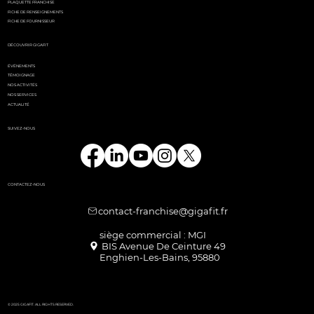
PLAQUETTE FRANCHISE
FICHE DE RENSEIGNEMENTS
FICHE DE FOURNISSEUR
DÉCOUVRIR GIGAFIT
ÉVÉNEMENTS
TÉMOIGNAGE
NOS ACTIVITÉS
NOS SERVICES
ACTUALITÉ
SUIVEZ-NOUS
CONTACTEZ-NOUS
contact-franchise@gigafit.fr
Enghien-Les-Bains, 95880
© 2025 GIGAFIT. ALL RIGHTS RESERVED.