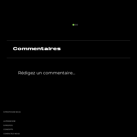
Commentaires
Rédigez un commentaire...
White Party by GIGAFIT :
l'événement
incontournable de l'été
parisien
À PROPOS DE NOUS
LA FRANCHISE
À PROPOS
CONCEPTS
CONTACTEZ-NOUS