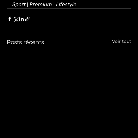
𝘚𝘱𝘰𝘳𝘵 | 𝘗𝘳𝘦𝘮𝘪𝘶𝘮 | 𝘓𝘪𝘧𝘦𝘴𝘵𝘺𝘭𝘦
Voir tout
Posts récents