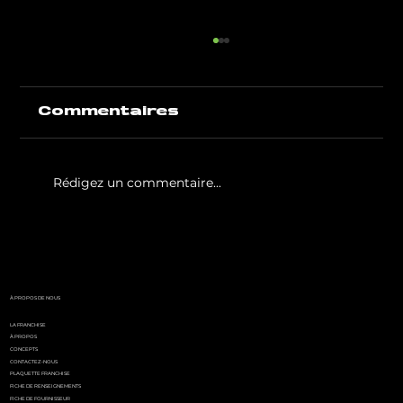
Commentaires
Rédigez un commentaire...
White Party by GIGAFIT :
l'événement
incontournable de l'été
parisien
À PROPOS DE NOUS
LA FRANCHISE
À PROPOS
CONCEPTS
CONTACTEZ-NOUS
PLAQUETTE FRANCHISE
FICHE DE RENSEIGNEMENTS
FICHE DE FOURNISSEUR