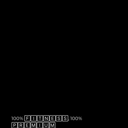
100% 🄵🄸🅃🄽🄴🅂🅂, 100% 
🄿🅁🄴🄼🄸🅄🄼