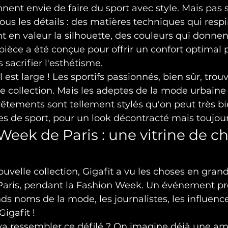
ent envie de faire du sport avec style. Mais pas 
ous les détails : des matières techniques qui respi
 en valeur la silhouette, des couleurs qui donnen
pièce a été conçue pour offrir un confort optimal
s sacrifier l'esthétisme.
Il est large ! Les sportifs passionnés, bien sûr, trou
 collection. Mais les adeptes de la mode urbaine 
vêtements sont tellement stylés qu'on peut très bie
es de sport, pour un look décontracté mais toujou
Week de Paris : une vitrine de ch
uvelle collection, Gigafit a vu les choses en grand 
Paris, pendant la Fashion Week. Un événement pre
nds noms de la mode, les journalistes, les influenceu
Gigafit !
 va ressembler ce défilé ? On imagine déjà une a