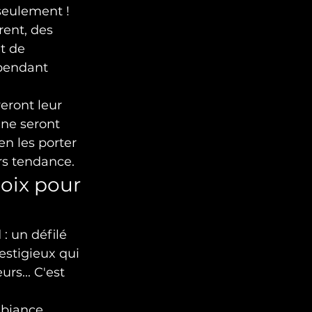
seulement ! 
rent, des 
t de 
 pendant 
veront leur 
ne seront 
n les porter 
rs tendance.
oix pour 
: un défilé 
stigieux qui 
rs... C'est 
mbiance 