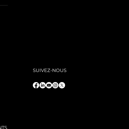
GAFIT : une
ion
trepreneuriale
 service d’une
oissance
rable
SUIVEZ-NOUS
NTS