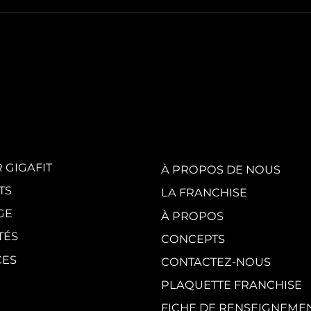
White Party by
GI
GIGAFIT :
vis
l'événement
en
incontournable
au
de l'été parisien
cr
du
 GIGAFIT
À PROPOS DE NOUS
TS
LA FRANCHISE
GE
À PROPOS
TÉS
CONCEPTS
CES
CONTACTEZ-NOUS
PLAQUETTE FRANCHISE
FICHE DE RENSEIGNEME