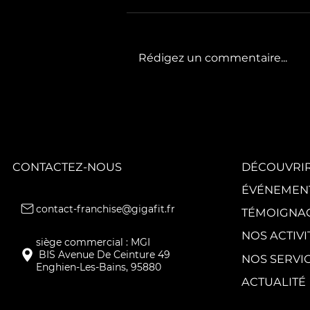
Rédigez un commentaire...
GIGAFIT poursuit
la
transformation
de son réseau
avec quatre
nouveaux clubs.
CONTACTEZ-NOUS
DÉCOUVRIR
ÉVÉNEMEN
contact-franchise@gigafit.fr
TÉMOIGNA
NOS ACTIVI
NOS SERVI
Enghien-Les-Bains, 95880
ACTUALITÉ