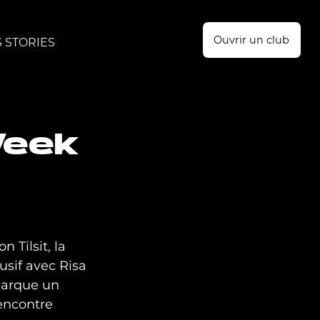
Ouvrir un club
 STORIES
Week
 Tilsit, la 
sif avec Risa 
marque un 
encontre 