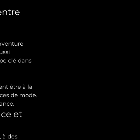
entre 
’aventure 
ussi 
pe clé dans 
nt être à la 
èces de mode. 
dance.
ce et 
, à des 