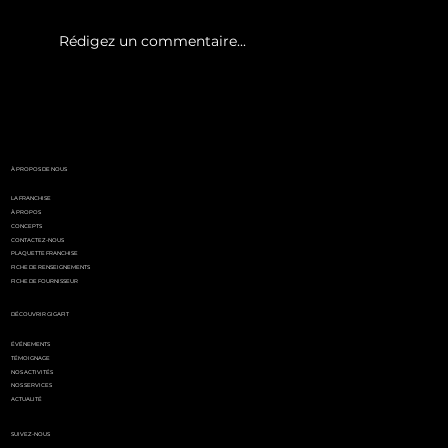
Rédigez un commentaire...
White Party by GIGAFIT :
l'événement
incontournable de l'été
parisien
À PROPOS DE NOUS
LA FRANCHISE
À PROPOS
CONCEPTS
CONTACTEZ-NOUS
PLAQUETTE FRANCHISE
FICHE DE RENSEIGNEMENTS
FICHE DE FOURNISSEUR
DÉCOUVRIR GIGAFIT
ÉVÉNEMENTS
TÉMOIGNAGE
NOS ACTIVITÉS
NOS SERVICES
ACTUALITÉ
SUIVEZ-NOUS