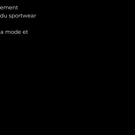
nement 
e du sportwear 
 la mode et 