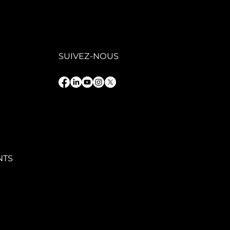
oissance
rable
SUIVEZ-NOUS
NTS