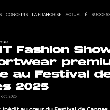
S
CONCEPTS
LA FRANCHISE
ACTUALITÉ
SUCCESS
cture
IT Fashion Show
portwear premi
te au Festival d
s 2025
5 oct. 2025
inédit au cœur du Festival de Cannes