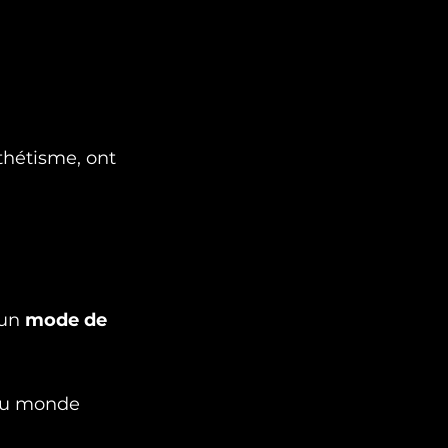
thétisme, ont 
un 
mode de 
 du monde 