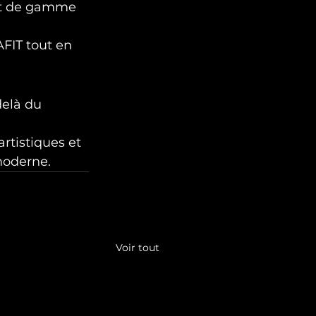
haut de gamme 
FIT tout en 
delà du 
rtistiques et 
moderne.
Voir tout