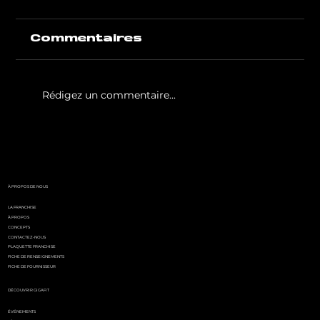
Commentaires
Rédigez un commentaire...
White Party by GIGAFIT :
l'événement
incontournable de l'été
parisien
À PROPOS DE NOUS
LA FRANCHISE
À PROPOS
CONCEPTS
CONTACTEZ-NOUS
PLAQUETTE FRANCHISE
FICHE DE RENSEIGNEMENTS
FICHE DE FOURNISSEUR
DÉCOUVRIR GIGAFIT
ÉVÉNEMENTS