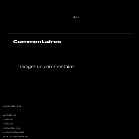
Commentaires
Rédigez un commentaire...
White Party by GIGAFIT :
l'événement
incontournable de l'été
parisien
À PROPOS DE NOUS
LA FRANCHISE
À PROPOS
CONCEPTS
CONTACTEZ-NOUS
PLAQUETTE FRANCHISE
FICHE DE RENSEIGNEMENTS