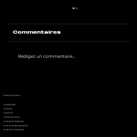
Commentaires
Rédigez un commentaire...
White Party by GIGAFIT :
l'événement
incontournable de l'été
parisien
À PROPOS DE NOUS
LA FRANCHISE
À PROPOS
CONCEPTS
CONTACTEZ-NOUS
PLAQUETTE FRANCHISE
FICHE DE RENSEIGNEMENTS
FICHE DE FOURNISSEUR