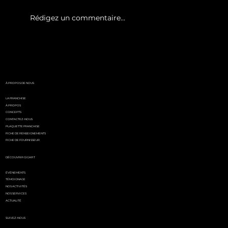
Rédigez un commentaire...
White Party by GIGAFIT :
l'événement
incontournable de l'été
parisien
À PROPOS DE NOUS
LA FRANCHISE
À PROPOS
CONCEPTS
CONTACTEZ-NOUS
PLAQUETTE FRANCHISE
FICHE DE RENSEIGNEMENTS
FICHE DE FOURNISSEUR
DÉCOUVRIR GIGAFIT
ÉVÉNEMENTS
TÉMOIGNAGE
NOS ACTIVITÉS
NOS SERVICES
ACTUALITÉ
SUIVEZ-NOUS