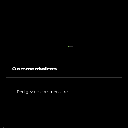
Commentaires
Rédigez un commentaire...
White Party by GIGAFIT :
l'événement
incontournable de l'été