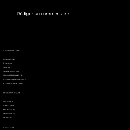
Rédigez un commentaire...
White Party by GIGAFIT :
l'événement
incontournable de l'été
parisien
À PROPOS DE NOUS
LA FRANCHISE
À PROPOS
CONCEPTS
CONTACTEZ-NOUS
PLAQUETTE FRANCHISE
FICHE DE RENSEIGNEMENTS
FICHE DE FOURNISSEUR
DÉCOUVRIR GIGAFIT
ÉVÉNEMENTS
TÉMOIGNAGE
NOS ACTIVITÉS
NOS SERVICES
ACTUALITÉ
SUIVEZ-NOUS