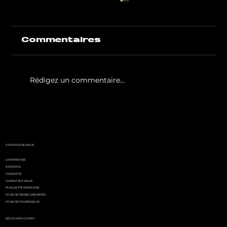
Commentaires
Rédigez un commentaire...
White Party by GIGAFIT :
l'événement
incontournable de l'été
parisien
À PROPOS DE NOUS
LA FRANCHISE
À PROPOS
CONCEPTS
CONTACTEZ-NOUS
PLAQUETTE FRANCHISE
FICHE DE RENSEIGNEMENTS
FICHE DE FOURNISSEUR
DÉCOUVRIR GIGAFIT