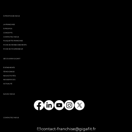
l'événement
incontournable de l'été
parisien
À PROPOS DE NOUS
LA FRANCHISE
À PROPOS
CONCEPTS
CONTACTEZ-NOUS
PLAQUETTE FRANCHISE
FICHE DE RENSEIGNEMENTS
FICHE DE FOURNISSEUR
DÉCOUVRIR GIGAFIT
ÉVÉNEMENTS
TÉMOIGNAGE
NOS ACTIVITÉS
NOS SERVICES
ACTUALITÉ
SUIVEZ-NOUS
CONTACTEZ-NOUS
contact-franchise@gigafit.fr