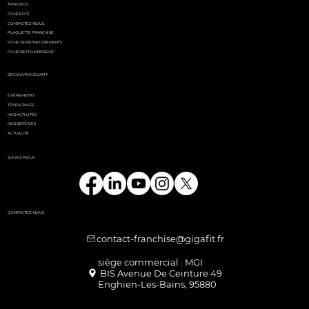
À PROPOS
CONCEPTS
CONTACTEZ-NOUS
PLAQUETTE FRANCHISE
FICHE DE RENSEIGNEMENTS
FICHE DE FOURNISSEUR
DÉCOUVRIR GIGAFIT
ÉVÉNEMENTS
TÉMOIGNAGE
NOS ACTIVITÉS
NOS SERVICES
ACTUALITÉ
SUIVEZ-NOUS
CONTACTEZ-NOUS
contact-franchise@gigafit.fr
Enghien-Les-Bains, 95880