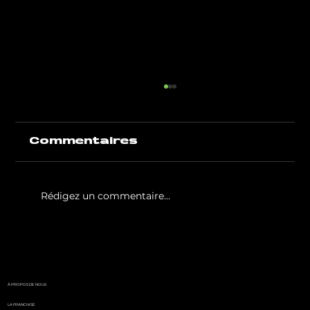
Commentaires
Rédigez un commentaire...
White Party by GIGAFIT :
l'événement
incontournable de l'été
parisien
À PROPOS DE NOUS
LA FRANCHISE