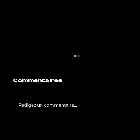
Commentaires
Rédigez un commentaire...
White Party by GIGAFIT :
l'événement
incontournable de l'été