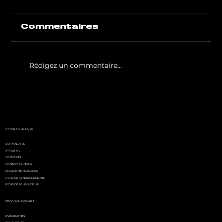
Commentaires
Rédigez un commentaire...
White Party by GIGAFIT :
l'événement
incontournable de l'été
parisien
À PROPOS DE NOUS
LA FRANCHISE
À PROPOS
CONCEPTS
CONTACTEZ-NOUS
PLAQUETTE FRANCHISE
FICHE DE RENSEIGNEMENTS
FICHE DE FOURNISSEUR
DÉCOUVRIR GIGAFIT
ÉVÉNEMENTS