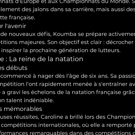
nats d'Europe et aux Championnats du Monde. Ses
ement des jalons dans sa carrière, mais aussi d
utte française.
r l'avenir
 de nouveaux défis, Koumba se prépare activemen
tions majeures. Son objectif est clair : décrocher 
 inspirer la prochaine génération de lutteurs.
e : La reine de la natation
ses débuts
 commencé à nager dès l'âge de six ans. Sa passio
mpétition l'ont rapidement menée à s'entraîner av
 a gravi les échelons de la natation française grâc
n talent indéniable.
ns mémorables
es réussites, Caroline a brillé lors des Champio
compétitions internationales, où elle a remporté 
rformances remarquables dans des compétitions d