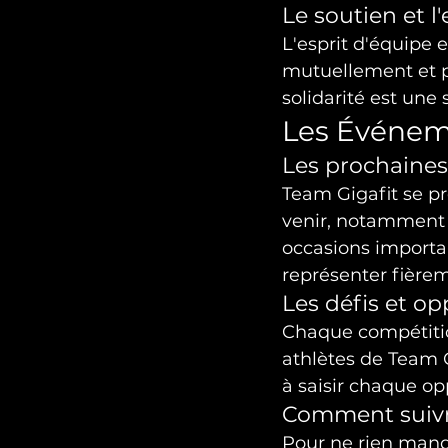
Le soutien et l
L'esprit d'équipe 
mutuellement et p
solidarité est une
Les Événeme
Les prochaine
Team Gigafit se p
venir, notamment
occasions importan
représenter fièrem
Les défis et op
Chaque compétition
athlètes de Team Gi
à saisir chaque opp
Comment suivre
Pour ne rien manq