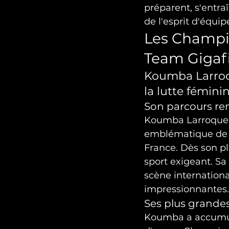
préparent, s'entraî
de l'esprit d'équi
Les Champi
Team Gigafi
Koumba Larroqu
la lutte fémini
Son parcours r
Koumba Larroque e
emblématique de l
France. Dès son pl
sport exigeant. Sa
scène internationa
impressionnantes.
Ses plus grandes
Koumba a accumulé