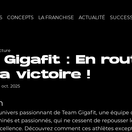
S
CONCEPTS
LA FRANCHISE
ACTUALITÉ
SUCCESS
cture
Gigafit : En rou
a victoire !
5 oct. 2025
n
univers passionnant de Team Gigafit, une équipe 
nés et passionnés, qui ne cessent de repousser le
excellence. Découvrez comment ces athlètes except