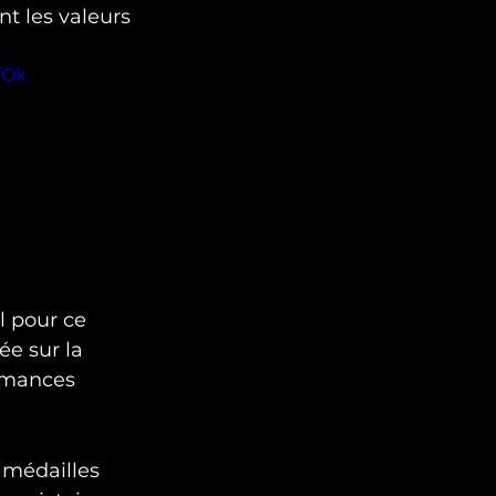
nt les valeurs 
fOk
l pour ce 
ée sur la 
ormances 
 médailles 