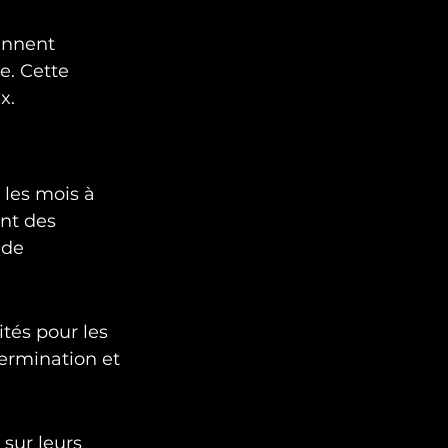
ennent 
. Cette 
x.
les mois à 
nt des 
 de 
tés pour les 
termination et 
sur leurs 