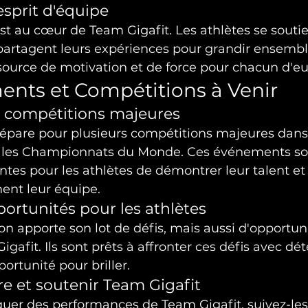
'esprit d'équipe
est au cœur de Team Gigafit. Les athlètes se souti
artagent leurs expériences pour grandir ensemble
 source de motivation et de force pour chacun d'eu
nts et Compétitions à Venir
s compétitions majeures
répare pour plusieurs compétitions majeures dans 
 les Championnats du Monde. Ces événements so
tes pour les athlètes de démontrer leur talent et
ent leur équipe.
portunités pour les athlètes
 apporte son lot de défis, mais aussi d'opportuni
gafit. Ils sont prêts à affronter ces défis avec dé
ortunité pour briller.
 et soutenir Team Gigafit
uer des performances de Team Gigafit, suivez-les 