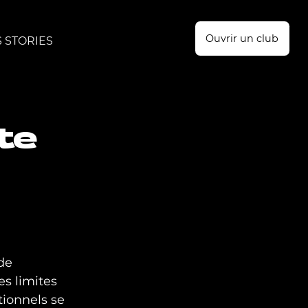
Ouvrir un club
 STORIES
te
de 
s limites 
ionnels se 