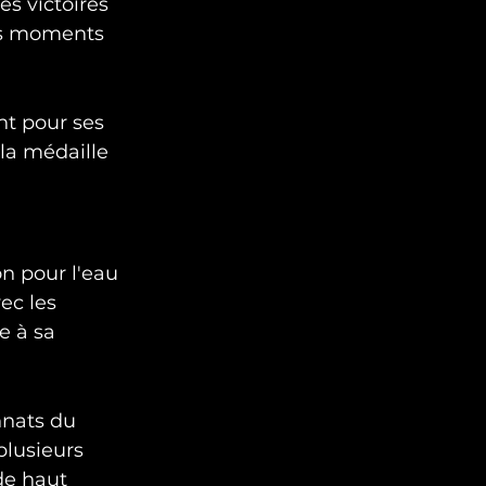
 victoires 
es moments 
t pour ses 
la médaille 
n pour l'eau 
ec les 
e à sa 
nnats du 
plusieurs 
e haut 