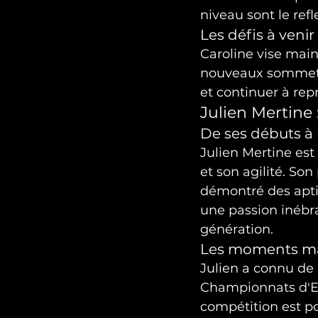
niveau sont le ref
Les défis à venir
Caroline vise main
nouveaux sommets.
et continuer à rep
Julien Mertine 
De ses débuts à l
Julien Mertine es
et son agilité. Son
démontré des apti
une passion inébra
génération.
Les moments mar
Julien a connu de
Championnats d'Eu
compétition est po