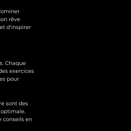
 dominer 
Son rêve 
t d'inspirer 
ès. Chaque 
es exercices 
es pour 
re sont des 
optimale. 
e conseils en 