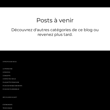
Posts à venir
Découvrez d'autres catégories de ce blog ou
revenez plus tard.
À PROPOS DE NOUS
LA FRANCHISE
À PROPOS
CONCEPTS
CONTACTEZ-NOUS
PLAQUETTE FRANCHISE
FICHE DE RENSEIGNEMENTS
FICHE DE FOURNISSEUR
DÉCOUVRIR GIGAFIT
ÉVÉNEMENTS
TÉMOIGNAGE