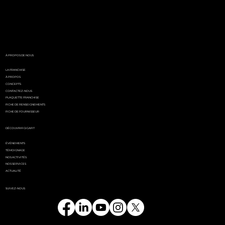
White Party by GIGAFIT :
l'événement
incontournable de l'été
parisien
À PROPOS DE NOUS
LA FRANCHISE
À PROPOS
CONCEPTS
CONTACTEZ-NOUS
PLAQUETTE FRANCHISE
FICHE DE RENSEIGNEMENTS
FICHE DE FOURNISSEUR
DÉCOUVRIR GIGAFIT
ÉVÉNEMENTS
TÉMOIGNAGE
NOS ACTIVITÉS
NOS SERVICES
ACTUALITÉ
SUIVEZ-NOUS